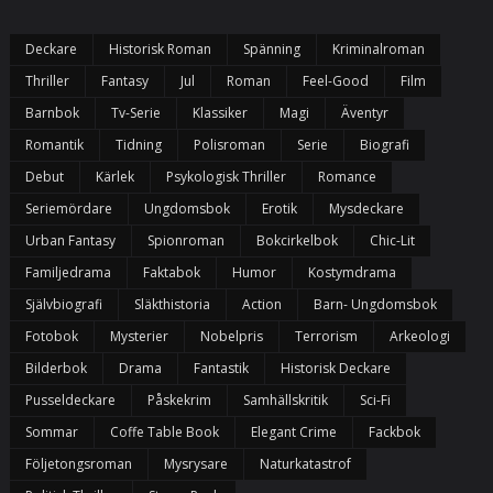
Deckare
Historisk Roman
Spänning
Kriminalroman
Thriller
Fantasy
Jul
Roman
Feel-Good
Film
Barnbok
Tv-Serie
Klassiker
Magi
Äventyr
Romantik
Tidning
Polisroman
Serie
Biografi
Debut
Kärlek
Psykologisk Thriller
Romance
Seriemördare
Ungdomsbok
Erotik
Mysdeckare
Urban Fantasy
Spionroman
Bokcirkelbok
Chic-Lit
Familjedrama
Faktabok
Humor
Kostymdrama
Självbiografi
Släkthistoria
Action
Barn- Ungdomsbok
Fotobok
Mysterier
Nobelpris
Terrorism
Arkeologi
Bilderbok
Drama
Fantastik
Historisk Deckare
Pusseldeckare
Påskekrim
Samhällskritik
Sci-Fi
Sommar
Coffe Table Book
Elegant Crime
Fackbok
Följetongsroman
Mysrysare
Naturkatastrof