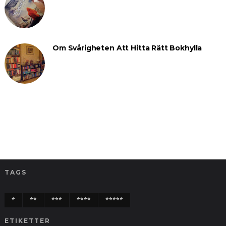
Om Svårigheten Att Hitta Rätt Bokhylla
TAGS
*
**
***
****
*****
ETIKETTER