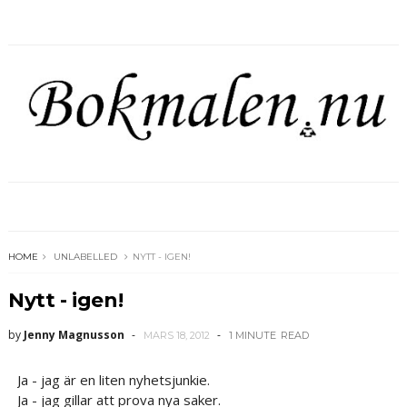
HOME
UNLABELLED
NYTT - IGEN!
Nytt - igen!
by
Jenny Magnusson
MARS 18, 2012
1 MINUTE
READ
Ja - jag är en liten nyhetsjunkie.
Ja - jag gillar att prova nya saker.